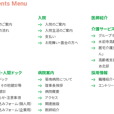
ents Menu
入院
医師紹介
のご案内
入院のご案内
介護サービ
の流れ
入院生活のご案内
グループホ
支払い
水前寺高
お見舞い・面会の方へ
居宅介護
ん」
高齢者支
あ北部
・人間ドック
病院案内
採用情報
ドック
菊南病院について
職種紹介
・その他健診等
理事長挨拶
エントリー
健診
病院概要
らせ・注意事項
アクセス
込みフォーム（個人用）
関連施設
込みフォーム（企業用）
医師紹介