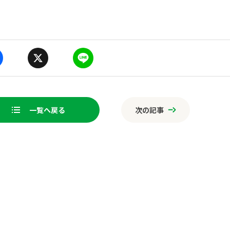
a
X
Li
ne
一覧へ戻る
次の記事
o
ページ送り
k