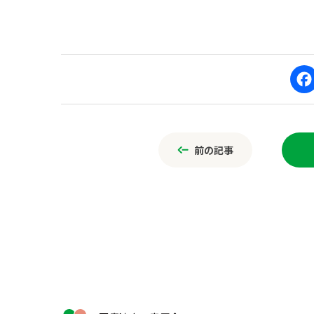
F
ce
前の記事
b
o