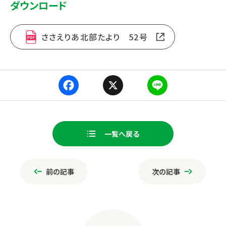
ダウンロード
ささえりあ北部たより 52号
Fa
X
Li
ce
ne
一覧へ戻る
bo
ページ送り
ok
前の記事
次の記事