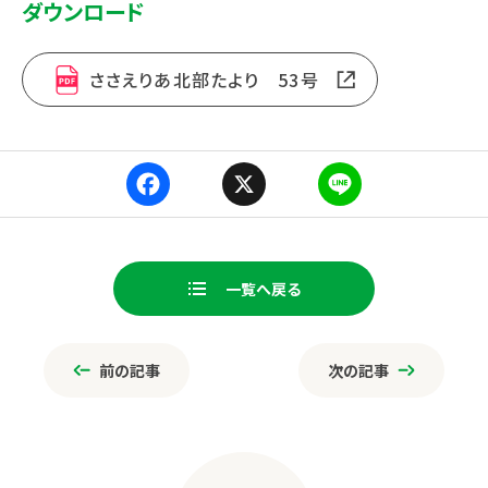
ダウンロード
ささえりあ北部たより 53号
Fa
X
Li
ce
ne
一覧へ戻る
bo
ページ送り
ok
前の記事
次の記事