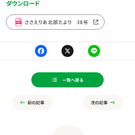
ダウンロード
ささえりあ北部たより 38号
Fa
X
Li
ce
ne
一覧へ戻る
bo
ページ送り
ok
前の記事
次の記事