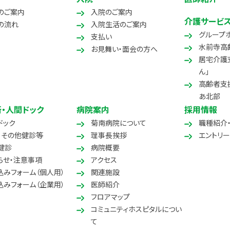
のご案内
入院のご案内
介護サービ
の流れ
入院生活のご案内
グループホ
支払い
水前寺高
お見舞い・面会の方へ
居宅介護
ん」
高齢者支
あ北部
・人間ドック
病院案内
採用情報
ドック
菊南病院について
職種紹介
・その他健診等
理事長挨拶
エントリー
健診
病院概要
らせ・注意事項
アクセス
込みフォーム（個人用）
関連施設
込みフォーム（企業用）
医師紹介
フロアマップ
コミュニティホスピタルについ
て