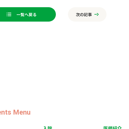
ne
一覧へ戻る
次の記事
o
ページ送り
k
ents Menu
入院
医師紹介