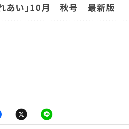
れあい」10月 秋号 最新版
a
X
Li