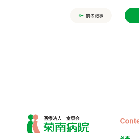
ce
前の記事
b
o
Cont
外来